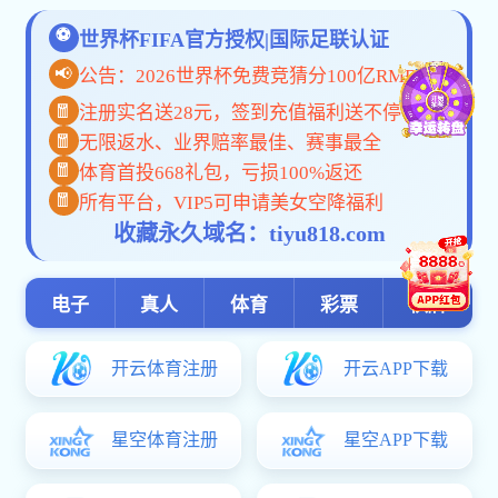
九游网页版官方版在线入
通知公告
口-九游(中国):
通知公告
校历、作息时间
2025-2026学
2025-2026
2025-2026
上海农林职业技术
上海农林职业技术
关于 2025-2
2025-2026
2025-2026
关于做好2025-
2025-2026
关于做好 2026