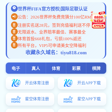
上海农林职业技术学院 版权所有 沪ICP备09047860号-1 地址:上海市松江区中山
Copyright @ 2005 Shanghai Vocatio