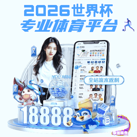
九游网页版官方版在线入口-九游(中国)
首页
部门简介
九游网页版官方版在线入口-九游(中国):2025-2026学年第2学期学